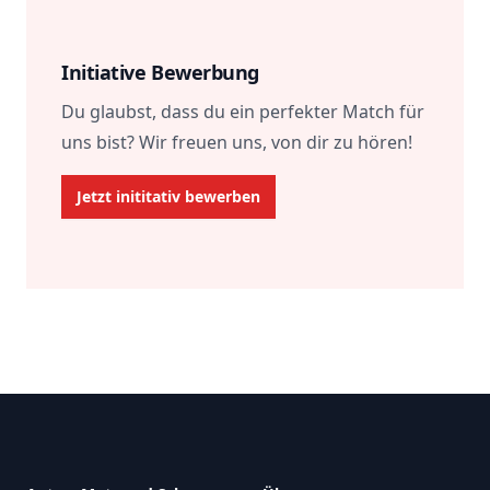
Role
Description
Salary
Initiative Bewerbung
Du glaubst, dass du ein perfekter Match für
uns bist? Wir freuen uns, von dir zu hören!
Jetzt inititativ bewerben
Footer